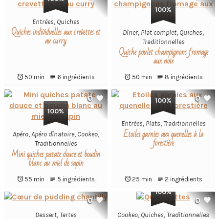
100%
Entrées
,
Quiches
Quiches individuelles aux crevettes et
Dîner
,
Plat complet
,
Quiches
,
au curry
Traditionnelles
Quiche poulet champignons fromage
aux noix
50 min
6 ingrédients
50 min
8 ingrédients
0
0
100%
100%
Entrées
,
Plats
,
Traditionnelles
Etoiles garnies aux quenelles à la
Apéro
,
Apéro dînatoire
,
Cookeo
,
forestière
Traditionnelles
Mini quiches patate douce et boudin
blanc au miel de sapin
55 min
5 ingrédients
25 min
2 ingrédients
100%
0
0
Dessert
,
Tartes
Cookeo
,
Quiches
,
Traditionnelles