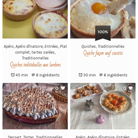
100%
Apéro
,
Apéro dînatoire
,
Entrées
,
Plat
Quiches
,
Traditionnelles
Quiche façon œuf cocotte
complet
,
tartes salées
,
Traditionnelles
Quiches individuelles aux lardons
45 min
6 ingrédients
30 min
6 ingrédients
0
0
Dessert
,
Tartes
,
Traditionnelles
Apéro
,
Apéro dînatoire
,
Entrées
,