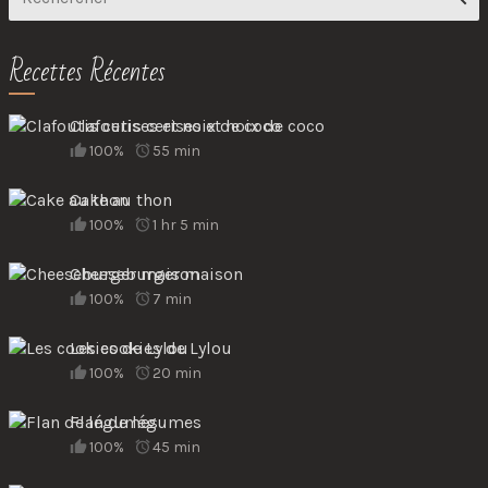
Recettes Récentes
Clafoutis cerises et noix de coco
100%
55 min
Cake au thon
100%
1 hr 5 min
Cheeseburger maison
100%
7 min
Les cookies de Lylou
100%
20 min
Flan de légumes
100%
45 min