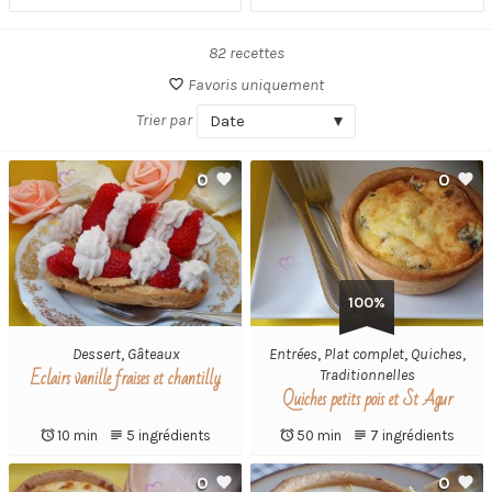
82 recettes
Favoris uniquement
Trier par
Date
0
0
100%
Dessert
,
Gâteaux
Entrées
,
Plat complet
,
Quiches
,
Eclairs vanille fraises et chantilly
Traditionnelles
Quiches petits pois et St Agur
10 min
5 ingrédients
50 min
7 ingrédients
0
0