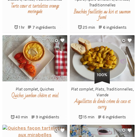
Tarte cœur et tartelettes orange
Traditionnelles
meringuée
Bouchées feuilletées au kiri et saumon
fumé
1 hr
7 ingrédients
25 min
6 ingrédients
0
0
100%
Plat complet
,
Quiches
Plat complet
,
Plats
,
Traditionnelles
,
Quiches jambon chèvre et miel
Viande
Aiguillettes de dinde crème de coco et
curry
40 min
9 ingrédients
15 min
6 ingrédients
0
0