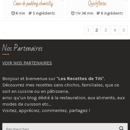
Cœur de pudding chantilly
Quichflettes
6 min
5 ingrédients
1 hr 36 min
6 ingrédients
Choose
1
2
3
4
5
page
Nos Partenaires
VOIR NOS PARTENAIRES
Bonjour et bienvenue sur "
Les Recettes de Titi
".
Découvrez mes recettes sans chichis, familiales, que ce
soit en cuisine ou en pâtisserie,
ainsi qu'un blog dédié à la restauration, aux aliments, aux
modes de cuisson etc...
Visitez, appréciez, commentez, partagez !