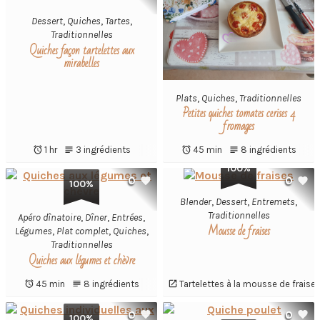
Dessert
,
Quiches
,
Tartes
,
Traditionnelles
Quiches façon tartelettes aux
mirabelles
Plats
,
Quiches
,
Traditionnelles
Petites quiches tomates cerises 4
fromages
1 hr
3 ingrédients
45 min
8 ingrédients
100%
0
0
100%
Blender
,
Dessert
,
Entremets
,
Traditionnelles
Apéro dînatoire
,
Dîner
,
Entrées
,
Mousse de fraises
Légumes
,
Plat complet
,
Quiches
,
Traditionnelles
Quiches aux légumes et chèvre
45 min
8 ingrédients
Tartelettes à la mousse de fraise
0
0
100%