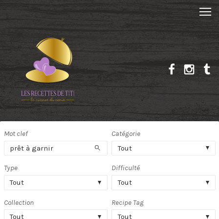
Mot clef
Catégorie
Rechercher
Tout
Type
Difficulté
Tout
Tout
Collection
Recipe Tag
Tout
Tout