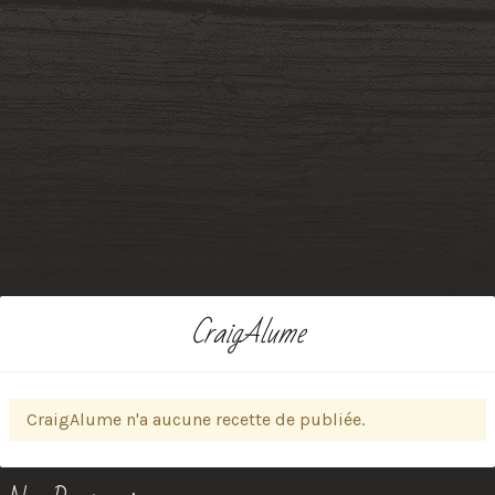
CraigAlume
CraigAlume n'a aucune recette de publiée.