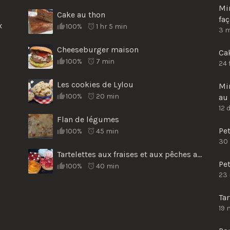
Mi
Cake au thon
fa
x
100%
1 hr 5 min
3 
Cheeseburger maison
Cak
100%
7 min
24 
Les cookies de Lylou
Min
100%
20 min
au 
12 
Flan de légumes
Pe
100%
45 min
30
Tartelettes aux fraises et aux pêches au sirop
Pet
100%
40 min
23
Tar
19 