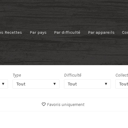
es Recettes
Par pays
Par difficulté
Par appareils
Co
Type
Difficulté
Collec
Tout
Tout
Tou
Favoris uniquement