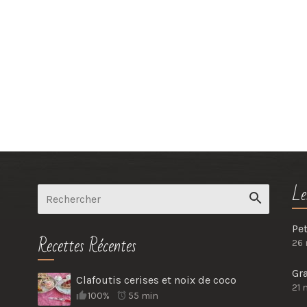
Le
Pet
Recettes Récentes
26
Gr
Clafoutis cerises et noix de coco
21 
100%
55 min