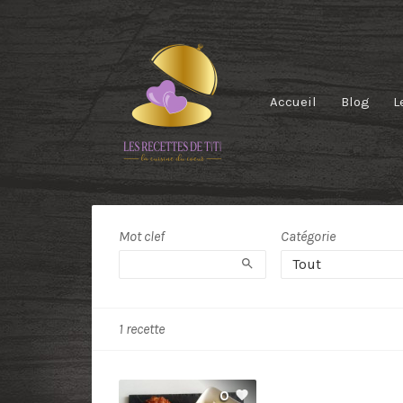
Accueil
Blog
L
Recipe
Tag:
Mot clef
Catégorie
Rechercher
entrée
Tout
1 recette
0