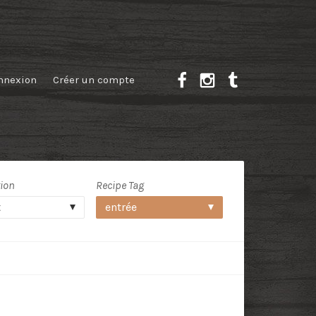
nnexion
Créer un compte
tion
Recipe Tag
t
entrée