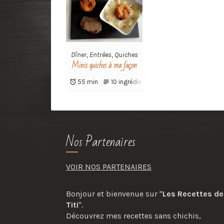
Dîner
,
Entrées
,
Quiches
Minis quiches à ma façon
55 min
10 ingrédients
Nos Partenaires
VOIR NOS PARTENAIRES
Bonjour et bienvenue sur "
Les Recettes de
Titi
".
Découvrez mes recettes sans chichis,