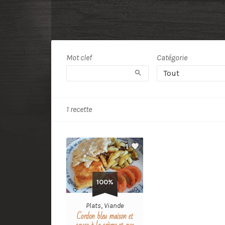
Recipe
Tag:
Mot clef
Catégorie
Rechercher
viande
Tout
panée
1 recette
1
100%
Plats
,
Viande
Cordon bleu maison et