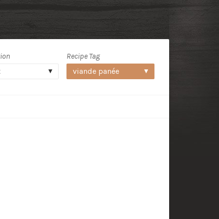
tion
Recipe Tag
t
viande panée