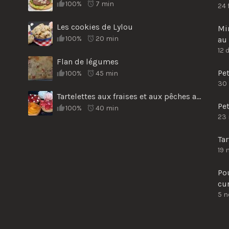
100%
7 min
24 
Les cookies de Lylou
Min
100%
20 min
au 
12 
Flan de légumes
Pe
100%
45 min
30
Tartelettes aux fraises et aux pêches au sirop
Pet
100%
40 min
23
Tar
19 
Po
cu
5 