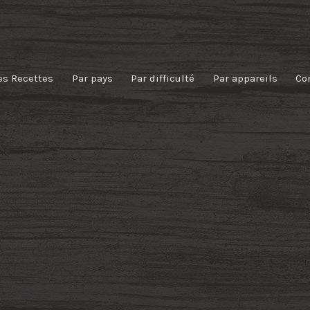
es Recettes
Par pays
Par difficulté
Par appareils
Co