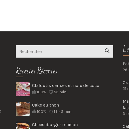
Le
Pet
Recettes Récentes
26
Gr
Clafoutis cerises et noix de coco
21 
100%
55 min
Mi
Cake au thon
fa
x
100%
1 hr 5 min
3 
Cheeseburger maison
Cak