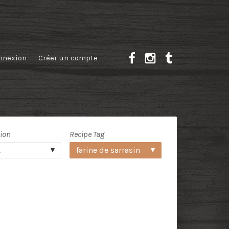
nnexion
Créer un compte
tion
Recipe Tag
t
farine de sarrasin