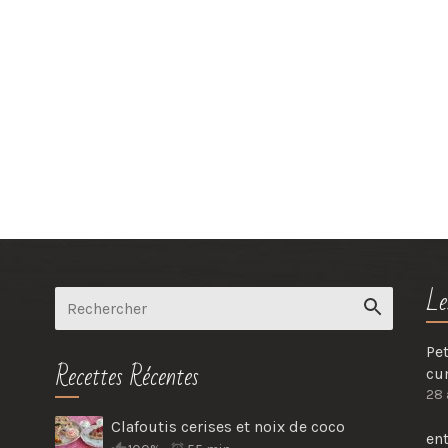
Le
Pet
Recettes Récentes
cu
28 
Clafoutis cerises et noix de coco
en