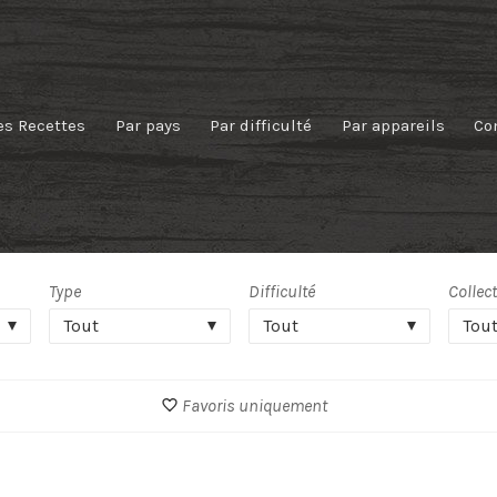
es Recettes
Par pays
Par difficulté
Par appareils
Co
Type
Difficulté
Collec
Tout
Tout
Tou
Favoris uniquement