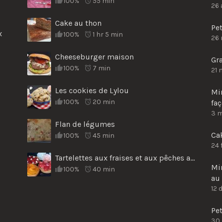
100%
55 min
26 
Cake au thon
Pet
x
100%
1 hr 5 min
26
Cheeseburger maison
Gr
100%
7 min
21 
Les cookies de Lylou
Mi
100%
20 min
fa
3 
Flan de légumes
Cak
100%
45 min
24 
Tartelettes aux fraises et aux pêches au sirop
Min
100%
40 min
au 
12 
Pe
30