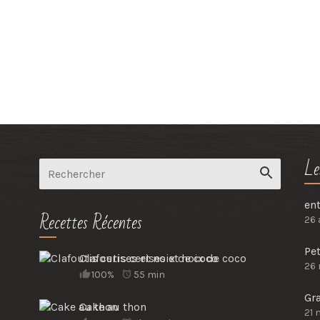
Le
en
Recettes Récentes
26 
Pet
Clafoutis cerises et noix de coco
26
100%
55 min
Gr
Cake au thon
21 