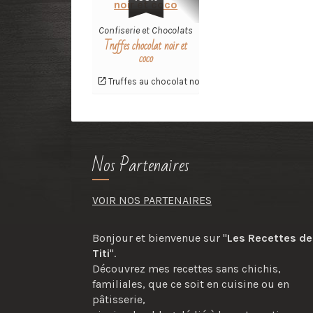
Confiserie et Chocolats
Truffes chocolat noir et
coco
Truffes au chocolat noir
Nos Partenaires
VOIR NOS PARTENAIRES
Bonjour et bienvenue sur "
Les Recettes de
Titi
".
Découvrez mes recettes sans chichis,
familiales, que ce soit en cuisine ou en
pâtisserie,