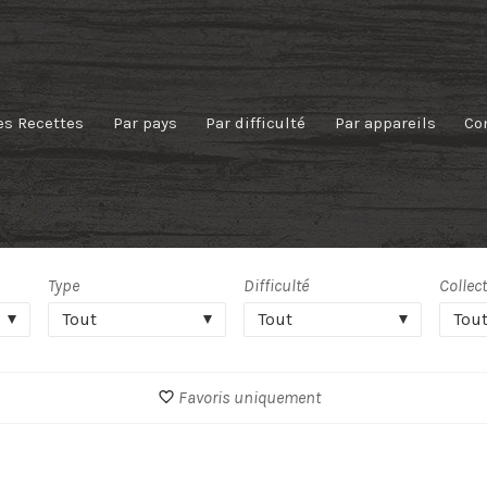
es Recettes
Par pays
Par difficulté
Par appareils
Co
Type
Difficulté
Collec
Tout
Tout
Tou
Favoris uniquement