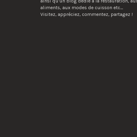
ainsi qu'un blog dédié à la restauration, au
aliments, aux modes de cuisson etc...
Visitez, appréciez, commentez, partagez !