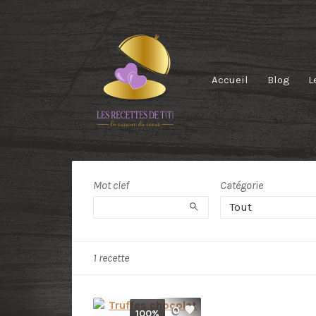
Accueil
Blog
L
Recipe
Tag:
Mot clef
Catégorie
Rechercher
truffes
Tout
1 recette
0
100%