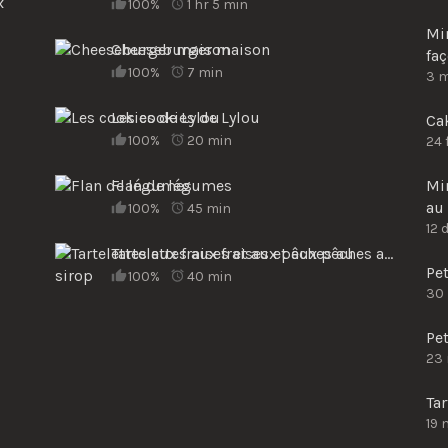
x
100%
1 hr 5 min
Mi
Cheeseburger maison
fa
100%
7 min
3 
Les cookies de Lylou
Cak
100%
20 min
24 
Flan de légumes
Min
au 
100%
45 min
12 
Tartelettes aux fraises et aux pêches au sirop
Pe
100%
40 min
30
Pet
23
Tar
19 