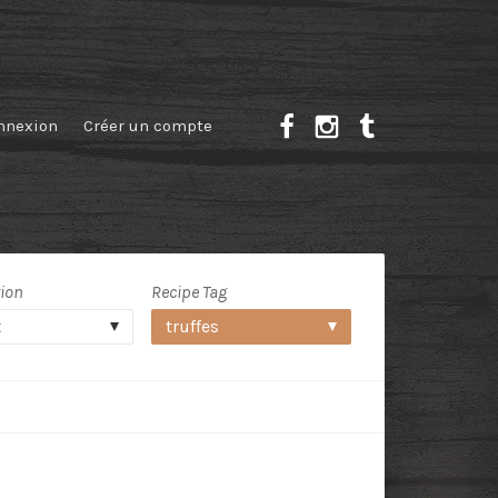
nnexion
Créer un compte
tion
Recipe Tag
t
truffes