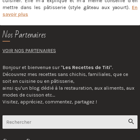
cuisiner. Elle m’a expliqué et m’a même conseillé d’en
mettre dans les pâtisserie (style gâteau aux yaourt).
En
savoir plus
Nos Partenaires
VOIR NOS PARTENAIRES
Bonjour et bienvenue sur "
Les Recettes de Titi
".
Découvrez mes recettes sans chichis, familiales, que ce
soit en cuisine ou en pâtisserie,
ainsi qu'un blog dédié à la restauration, aux aliments, aux
modes de cuisson etc...
Visitez, appréciez, commentez, partagez !