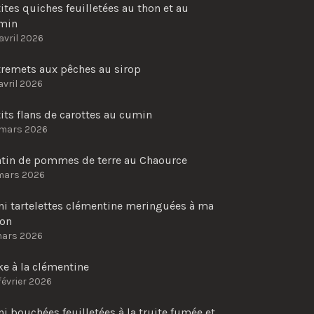
ites quiches feuilletées au thon et au
min
avril 2026
tremets aux pêches au sirop
avril 2026
its flans de carottes au cumin
 mars 2026
atin de pommes de terre au Chaource
mars 2026
ni tartelettes clémentine meringuées à ma
çon
mars 2026
e à la clémentine
février 2026
i bouchées feuilletées à la truite fumée et