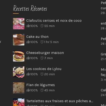
Pet
Recettes Récentes
cu
28 
Clafoutis cerises et noix de coco
en
100%
55 min
26 
Cake au thon
Pet
x
100%
1 hr 5 min
26
Cheeseburger maison
Gr
100%
7 min
21 
Les cookies de Lylou
Mi
100%
20 min
fa
3 
Flan de légumes
Cak
100%
45 min
24 
Tartelettes aux fraises et aux pêches au sirop
Min