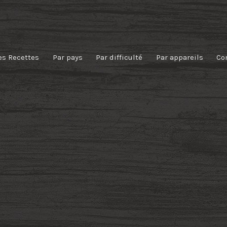
es Recettes
Par pays
Par difficulté
Par appareils
Co