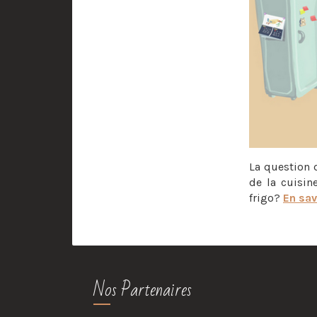
La question 
de la cuisin
frigo?
En sav
Nos Partenaires