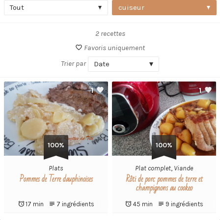
Tout
cuiseur
2 recettes
Favoris uniquement
Trier par
Date
1
1
100%
100%
Plats
Plat complet
,
Viande
Pommes de Terre dauphinoises
Rôti de porc pommes de terre et
champignons au cookeo
17 min
7 ingrédients
45 min
9 ingrédients