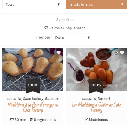
Tout
madeleines
2 recettes
Favoris uniquement
Trier par
Date
1
2
100%
100%
biscuits
,
Cake factory
,
Gâteaux
biscuits
,
Dessert
Madeleines à la fleur d’oranger au
Les Madeleines d’Olivier au Cake
Cake Factory
Factory
30 min
6 ingrédients
Madeleines