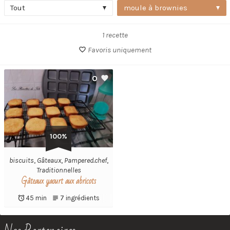
Tout
moule à brownies
1 recette
Favoris uniquement
0
100%
biscuits
,
Gâteaux
,
Pampered.chef
,
Traditionnelles
Gâteaux yaourt aux abricots
45 min
7 ingrédients