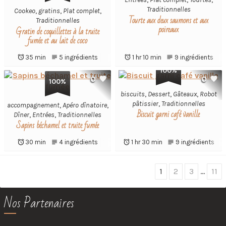
Traditionnelles
Cookeo
,
gratins
,
Plat complet
,
Tourte aux deux saumons et aux
Traditionnelles
poireaux
Gratin de coquillettes à la truite
fumée et au lait de coco
35 min
5 ingrédients
1 hr 10 min
9 ingrédients
100%
0
0
100%
biscuits
,
Dessert
,
Gâteaux
,
Robot
pâtissier
,
Traditionnelles
accompagnement
,
Apéro dînatoire
,
Biscuit garni café vanille
Dîner
,
Entrées
,
Traditionnelles
Sapins béchamel et truite fumée
30 min
4 ingrédients
1 hr 30 min
9 ingrédients
Choose
1
2
3
…
11
page
Nos Partenaires