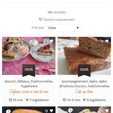
188 recettes
Favoris uniquement
Trier par
Date
0
0
100%
100%
Dessert
,
Gâteaux
,
Traditionnelles
,
accompagnement
,
Apéro
,
Apéro
Tupperware
dînatoire
,
Poisson
,
Traditionnelles
Clafoutis cerises et noix de coco
Cake au thon
55 min
7 ingrédients
1 hr 5 min
9 ingrédients
0
0