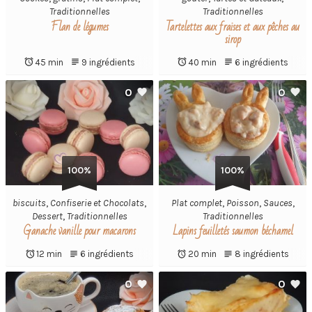
Traditionnelles
Traditionnelles
Flan de légumes
Tartelettes aux fraises et aux pêches au
sirop
45 min
9 ingrédients
40 min
6 ingrédients
0
0
100%
100%
biscuits
,
Confiserie et Chocolats
,
Plat complet
,
Poisson
,
Sauces
,
Dessert
,
Traditionnelles
Traditionnelles
Ganache vanille pour macarons
Lapins feuilletés saumon béchamel
12 min
6 ingrédients
20 min
8 ingrédients
0
0