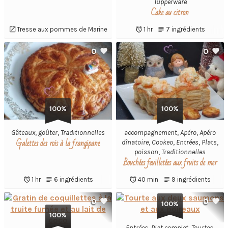
Tupperware
Cake au citron
Tresse aux pommes de Marine
1 hr
7 ingrédients
0
0
100%
100%
Gâteaux
,
goûter
,
Traditionnelles
accompagnement
,
Apéro
,
Apéro
Galettes des rois à la frangipane
dînatoire
,
Cookeo
,
Entrées
,
Plats
,
poisson
,
Traditionnelles
Bouchées feuilletées aux fruits de mer
1 hr
6 ingrédients
40 min
9 ingrédients
0
0
100%
100%
Entrées
,
Plat complet
,
Tourtes
,