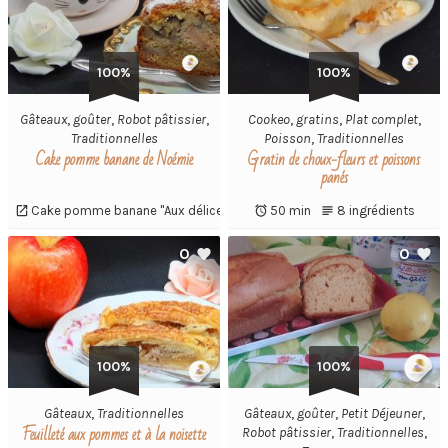
100%
100%
Gâteaux
,
goûter
,
Robot pâtissier
,
Cookeo
,
gratins
,
Plat complet
,
Traditionnelles
Poisson
,
Traditionnelles
Cake pomme banane de Noémie
Gratin de choux-fleurs et poissons
panés
Cake pomme banane "Aux délices d'antan"
50 min
8 ingrédients
0
0
100%
100%
Gâteaux
,
Traditionnelles
Gâteaux
,
goûter
,
Petit Déjeuner
,
Feuilleté aux pommes et à la noisette
Robot pâtissier
,
Traditionnelles
,