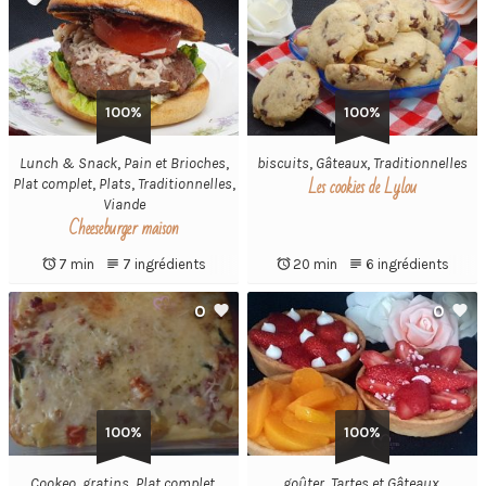
100%
100%
Lunch & Snack
,
Pain et Brioches
,
biscuits
,
Gâteaux
,
Traditionnelles
Les cookies de Lylou
Plat complet
,
Plats
,
Traditionnelles
,
Viande
Cheeseburger maison
7 min
7 ingrédients
20 min
6 ingrédients
0
0
100%
100%
Cookeo
,
gratins
,
Plat complet
,
goûter
,
Tartes et Gâteaux
,