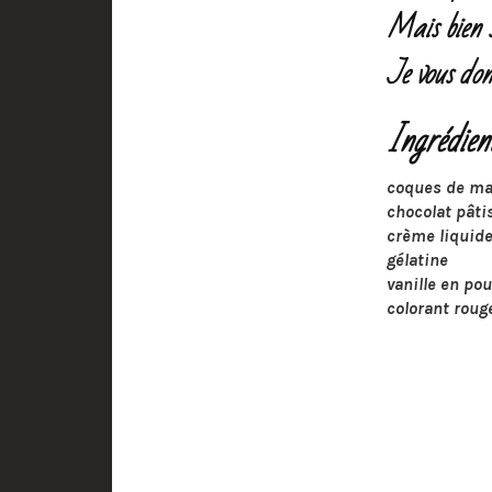
Mais bien s
Je vous don
Ingrédien
coques de ma
chocolat pâti
crème liqui
gélatine
vanille en po
colorant roug