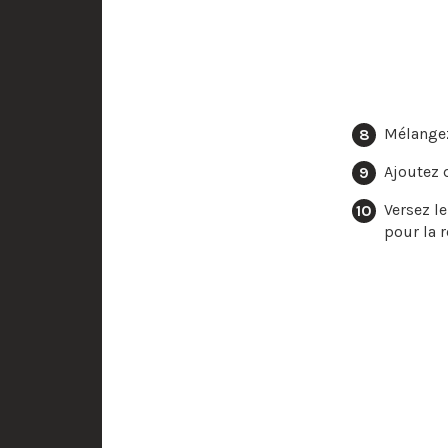
Mélange
Ajoutez 
Versez l
pour la 