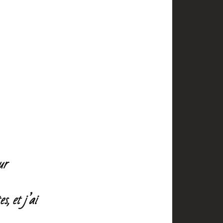
ur
s, et j’ai