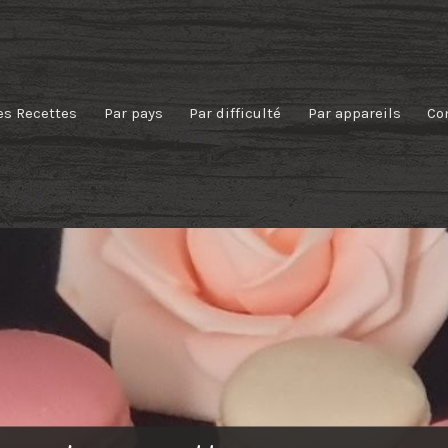
es Recettes
Par pays
Par difficulté
Par appareils
Co