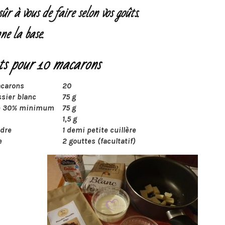
ûr à vous de faire selon vos goûts.
ne la base.
ts pour 10 macarons
carons
20
ssier blanc
75 g
de 30% minimum
75 g
1,5 g
udre
1 demi petite cuillère
e
2 gouttes (facultatif)