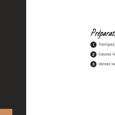
Préparat
Trempez 
Cassez l
Versez l