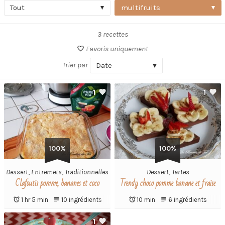
Tout
multifruits
3 recettes
Favoris uniquement
Trier par
Date
1
1
100%
100%
Dessert
,
Entremets
,
Traditionnelles
Dessert
,
Tartes
Clafoutis pomme, bananes et coco
Trendy choco pomme banane et fraise
1 hr 5 min
10 ingrédients
10 min
6 ingrédients
1