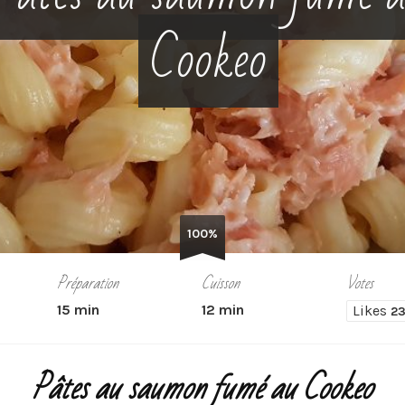
Cookeo
100%
Préparation
Cuisson
Votes
15 min
12 min
Likes
2
Pâtes au saumon fumé au Cookeo