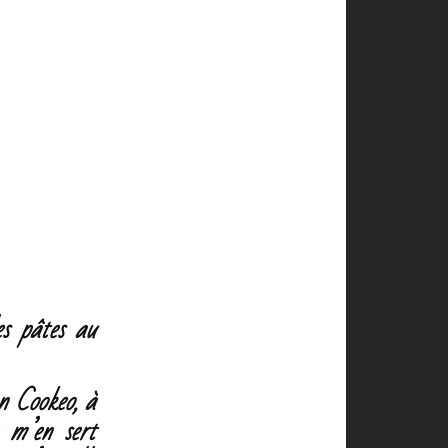
es pâtes au
on Cookeo, à
 m’en sert