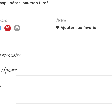
aspi
pâtes
saumon fumé
rimer
Favoris
mentaire
 réponse
e