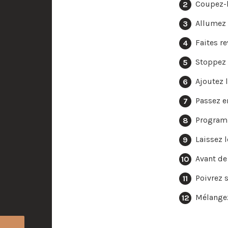
Coupez-l
Allumez 
Faites r
Stoppez
Ajoutez l
Passez 
Program
Laissez 
Avant de
Poivrez s
Mélangez