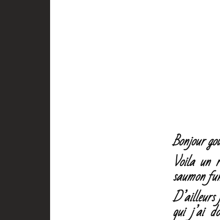
Bonjour go
Voila un r
saumon fum
D’ailleurs 
qui j’ai 