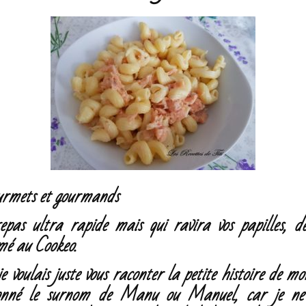
urmets et gourmands
epas ultra rapide mais qui ravira vos papilles, d
é au Cookeo.
je voulais juste vous raconter la petite histoire de m
donné le surnom de Manu ou Manuel, car je ne