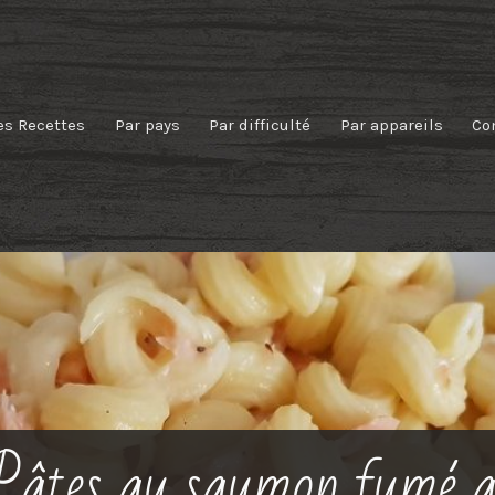
es Recettes
Par pays
Par difficulté
Par appareils
Co
Pâtes au saumon fumé 