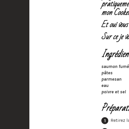
pratiqueme
mon Cooke
Et oui vous
Sur ce je v
Ingrédien
saumon fumé
pâtes
parmesan
eau
poivre et sel
Préparat
Retirez 