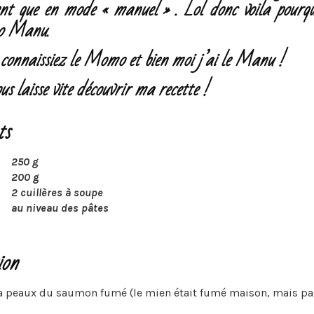
nt que en mode « manuel » . Lol donc voila pourquo
o Manu.
 connaissiez le Momo et bien moi j’ai le Manu !
ous laisse vite découvrir ma recette !
ts
250 g
200 g
2 cuillères à soupe
au niveau des pâtes
ion
la peaux du saumon fumé (le mien était fumé maison, mais pa