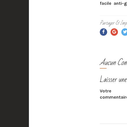
facile
anti-g
Partager & Imp
Aucun Com
Laisser une
Votre
commentair