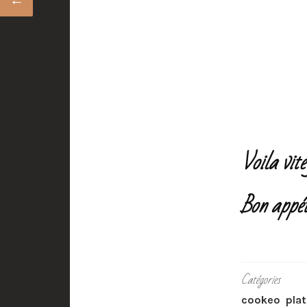
Voila vite
Bon appét
Catégories
cookeo
pla