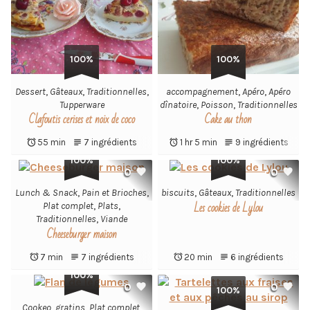
100%
100%
Dessert
,
Gâteaux
,
Traditionnelles
,
accompagnement
,
Apéro
,
Apéro
Tupperware
dînatoire
,
Poisson
,
Traditionnelles
Clafoutis cerises et noix de coco
Cake au thon
55 min
7 ingrédients
1 hr 5 min
9 ingrédients
100%
100%
0
0
Lunch & Snack
,
Pain et Brioches
,
biscuits
,
Gâteaux
,
Traditionnelles
Les cookies de Lylou
Plat complet
,
Plats
,
Traditionnelles
,
Viande
Cheeseburger maison
7 min
7 ingrédients
20 min
6 ingrédients
100%
0
0
100%
Cookeo
,
gratins
,
Plat complet
,