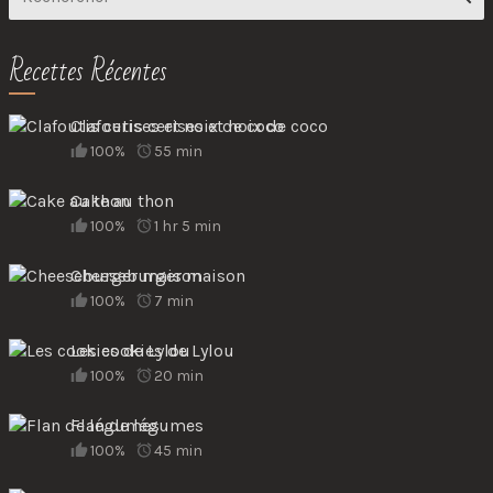
Recettes Récentes
Clafoutis cerises et noix de coco
100%
55 min
Cake au thon
100%
1 hr 5 min
Cheeseburger maison
100%
7 min
Les cookies de Lylou
100%
20 min
Flan de légumes
100%
45 min