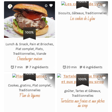
100%
0
0
biscuits
,
Gâteaux
,
Traditionnelles
Les cookies de Lylou
100%
Lunch & Snack
,
Pain et Brioches
,
Plat complet
,
Plats
,
Traditionnelles
,
Viande
Cheeseburger maison
7 min
7 ingrédients
20 min
6 ingrédients
100%
0
0
100%
Cookeo
,
gratins
,
Plat complet
,
Traditionnelles
goûter
,
Tartes et Gâteaux
,
Flan de légumes
Traditionnelles
Tartelettes aux fraises et aux pêches
au sirop