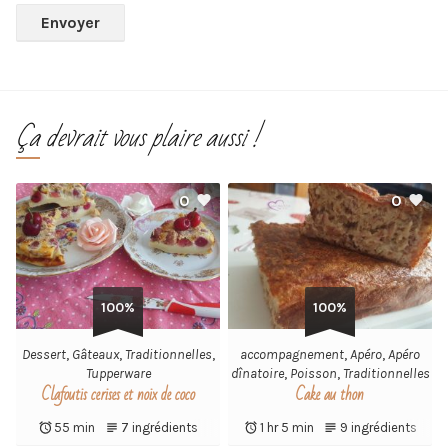
Ça devrait vous plaire aussi !
0
0
100%
100%
Dessert
,
Gâteaux
,
Traditionnelles
,
accompagnement
,
Apéro
,
Apéro
Tupperware
dînatoire
,
Poisson
,
Traditionnelles
Clafoutis cerises et noix de coco
Cake au thon
55 min
7 ingrédients
1 hr 5 min
9 ingrédients