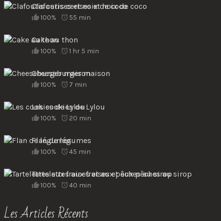
Clafoutis cerises et noix de coco
100%
55 min
Cake au thon
100%
1 hr 5 min
Cheeseburger maison
100%
7 min
Les cookies de Lylou
100%
20 min
Flan de légumes
100%
45 min
Tartelettes aux fraises et aux pêches au sirop
100%
40 min
Les Articles Récents