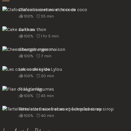
Clafoutis cerises et noix de coco
100%
55 min
Cake au thon
100%
1 hr 5 min
Cheeseburger maison
100%
7 min
Les cookies de Lylou
100%
20 min
Flan de légumes
100%
45 min
Tartelettes aux fraises et aux pêches au sirop
100%
40 min