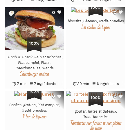
100%
0
0
biscuits
,
Gâteaux
,
Traditionnelles
Les cookies de Lylou
100%
Lunch & Snack
,
Pain et Brioches
,
Plat complet
,
Plats
,
Traditionnelles
,
Viande
Cheeseburger maison
7 min
7 ingrédients
20 min
6 ingrédients
100%
0
0
100%
Cookeo
,
gratins
,
Plat complet
,
Traditionnelles
goûter
,
Tartes et Gâteaux
,
Flan de légumes
Traditionnelles
Tartelettes aux fraises et aux pêches
au sirop