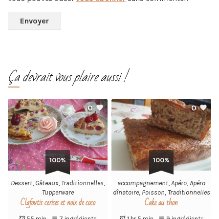
Ça devrait vous plaire aussi !
0
0
100%
100%
Dessert
,
Gâteaux
,
Traditionnelles
,
accompagnement
,
Apéro
,
Apéro
Tupperware
dînatoire
,
Poisson
,
Traditionnelles
Clafoutis cerises et noix de coco
Cake au thon
55 min
7 ingrédients
1 hr 5 min
9 ingrédients