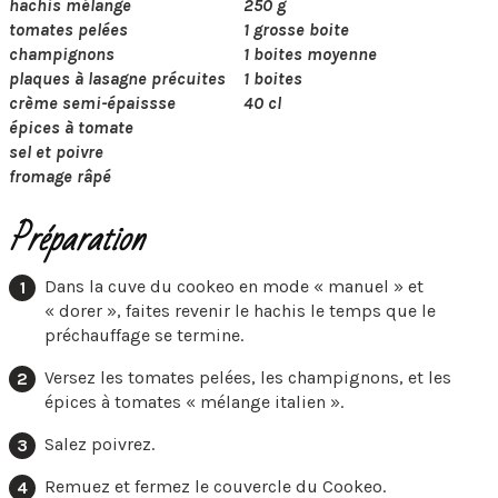
hachis mélange
250 g
tomates pelées
1 grosse boite
champignons
1 boites moyenne
plaques à lasagne précuites
1 boites
crème semi-épaissse
40 cl
épices à tomate
sel et poivre
fromage râpé
Préparation
Dans la cuve du cookeo en mode « manuel » et
« dorer », faites revenir le hachis le temps que le
préchauffage se termine.
Versez les tomates pelées, les champignons, et les
épices à tomates « mélange italien ».
Salez poivrez.
Remuez et fermez le couvercle du Cookeo.