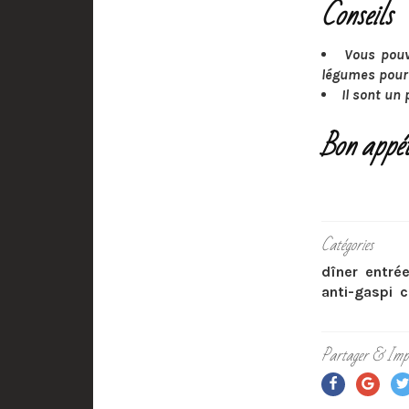
Conseils
Vous pouv
légumes pourq
Il sont un
Bon appét
Catégories
dîner
entré
anti-gaspi
c
Partager & Imp