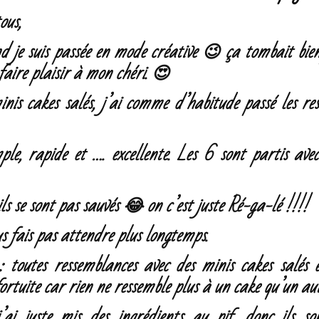
tous,
 je suis passée en mode créative 😉 ça tombait bien
 faire plaisir à mon chéri. 😍
inis cakes salés, j’ai comme d’habitude passé les re
ple, rapide et …. excellente. Les 6 sont partis ave
ls se sont pas sauvés 😂 on c’est juste Ré-ga-lé !!!!
us fais pas attendre plus longtemps.
 toutes ressemblances avec des minis cakes salés e
fortuite car rien ne ressemble plus à un cake qu’un au
ai juste mis des ingrédients au pif, donc ils 