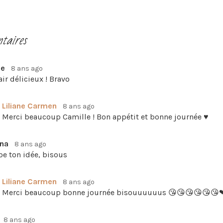
taires
le
8 ans ago
’air délicieux ! Bravo
Liliane Carmen
8 ans ago
Merci beaucoup Camille ! Bon appétit et bonne journée ♥
nna
8 ans ago
e ton idée, bisous
Liliane Carmen
8 ans ago
Merci beaucoup bonne journée bisouuuuuus 😘😘😘😘😘
8 ans ago