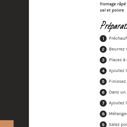
fromage râpé
sel et poivre
Préparat
Préchauff
Beurrez 
Placez à
Ajoutez 
Finissez
Dans un b
Ajoutez l
Mélangez 
Salez poi