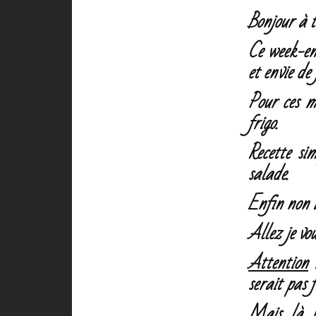
Bonjour à 
Ce week-end
et envie de
Pour ces m
frigo.
Recette sim
salade.
Enfin non i
Allez je vo
Attention
:
serait pas 
Mais là j’