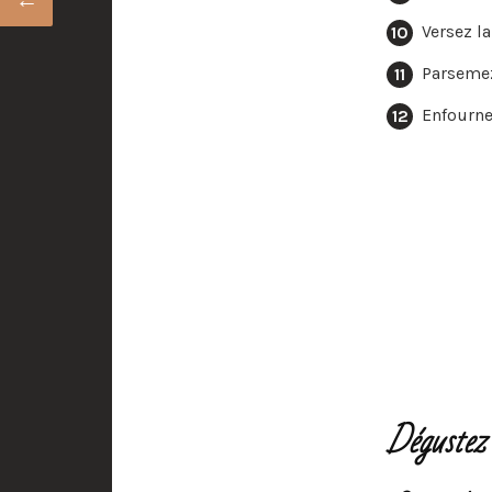
Versez l
Parsemez
Enfourne
Dégustez 