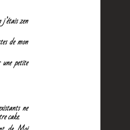
 j’étais zen
stes de mon
c une petite
xistants ne
tre cake.
sont de Moi