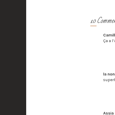
10 Commen
Camil
Ça a l
la no
superb
Assia