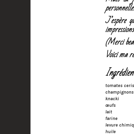
personnelle
J’espère q
impression
(Merci bea
Voici ma re
Ingrédien
tomates ceri
champignons 
knacki
œufs
lait
farine
levure chimi
huile