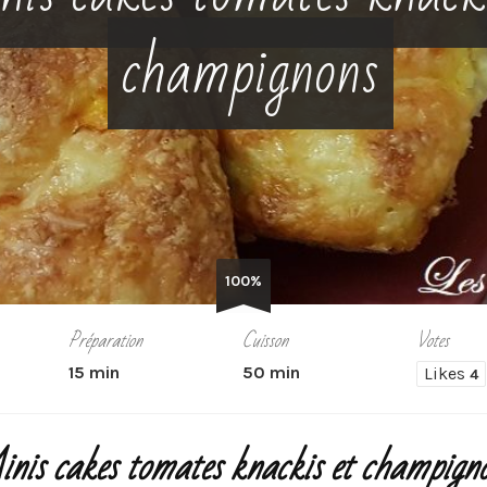
champignons
100%
Préparation
Cuisson
Votes
15 min
50 min
Likes
4
nis cakes tomates knackis et champign