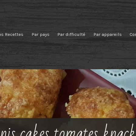
es Recettes
Par pays
Par difficulté
Par appareils
Co
is cakes tomates knacki