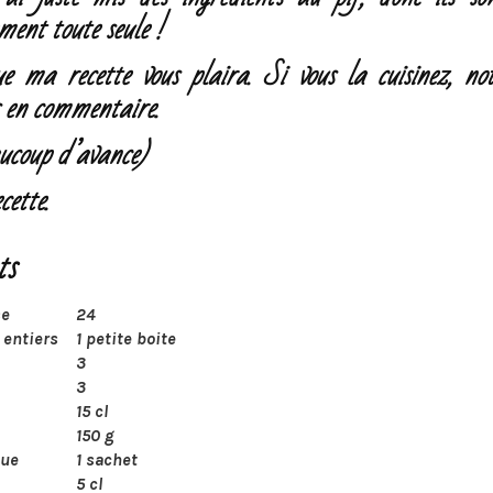
ment toute seule !
ue ma recette vous plaira. Si vous la cuisinez, no
s en commentaire.
ucoup d’avance)
cette.
ts
se
24
entiers
1 petite boite
3
3
15 cl
150 g
que
1 sachet
5 cl