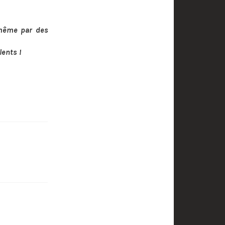
 même par des
ents !