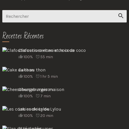
Recettes Récentes
Clafoutis cerises et noix de coco
100%
55 min
Cake au thon
100%
1 hr 5 min
Cheeseburger maison
100%
7 min
Les cookies de Lylou
100%
20 min
Flan de légumes