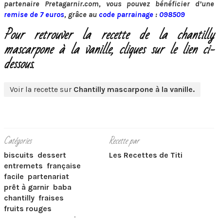
partenaire Pretagarnir.com, vous pouvez bénéficier d’une
remise de 7 euros
, grâce au
code parrainage
:
098509
Pour retrouver la recette de la chantilly
mascarpone à la vanille, cliques sur le lien ci-
dessous.
Voir la recette sur
Chantilly mascarpone à la vanille.
Catégories
Recette par
biscuits
dessert
Les Recettes de Titi
entremets
française
facile
partenariat
prêt à garnir
baba
chantilly
fraises
fruits rouges