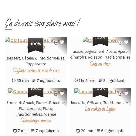
Ça devrait vous plaire aussi !
100%
0
0
100%
accompagnement
,
Apéro
,
Apéro
dînatoire
,
Poisson
,
Traditionnelles
Dessert
,
Gâteaux
,
Traditionnelles
,
Cake au thon
Tupperware
Clafoutis cerises et noix de coco
55 min
7 ingrédients
1 hr 5 min
9 ingrédients
100%
100%
0
0
Lunch & Snack
,
Pain et Brioches
,
biscuits
,
Gâteaux
,
Traditionnelles
Les cookies de Lylou
Plat complet
,
Plats
,
Traditionnelles
,
Viande
Cheeseburger maison
7 min
7 ingrédients
20 min
6 ingrédients