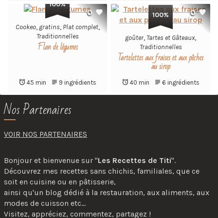
100%
0
0
100%
Cookeo
,
gratins
,
Plat complet
,
Traditionnelles
goûter
,
Tartes et Gâteaux
,
Flan de légumes
Traditionnelles
Tartelettes aux fraises et aux pêches
au sirop
45 min
9 ingrédients
40 min
6 ingrédients
Nos Partenaires
VOIR NOS PARTENAIRES
Bonjour et bienvenue sur "
Les Recettes de Titi
".
Découvrez mes recettes sans chichis, familiales, que ce
soit en cuisine ou en pâtisserie,
ainsi qu'un blog dédié à la restauration, aux aliments, aux
modes de cuisson etc...
Visitez, appréciez, commentez, partagez !