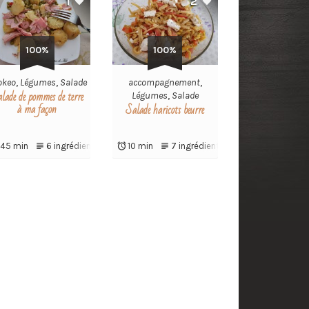
1
2
100%
100%
okeo
,
Légumes
,
Salade
accompagnement
,
lade de pommes de terre
Légumes
,
Salade
à ma façon
Salade haricots beurre
keo
45 min
6 ingrédients
10 min
7 ingrédients