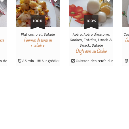
1
1
100%
100%
Plat complet
,
Salade
Apéro
,
Apéro dînatoire
,
Co
rre
Pommes de terre en
Sa
Cookeo
,
Entrées
,
Lunch &
« salade »
Snack
,
Salade
Oeufs durs au Cookeo
 de terre en vidéo
35 min
6 ingrédients
Cuisson des œufs durs au Coo