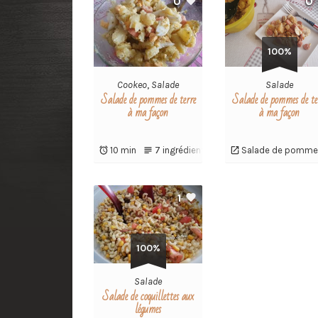
0
0
100%
Cookeo
,
Salade
Salade
Salade de pommes de terre
Salade de pommes de te
à ma façon
à ma façon
10 min
7 ingrédients
Salade de pommes
1
100%
Salade
Salade de coquillettes aux
légumes