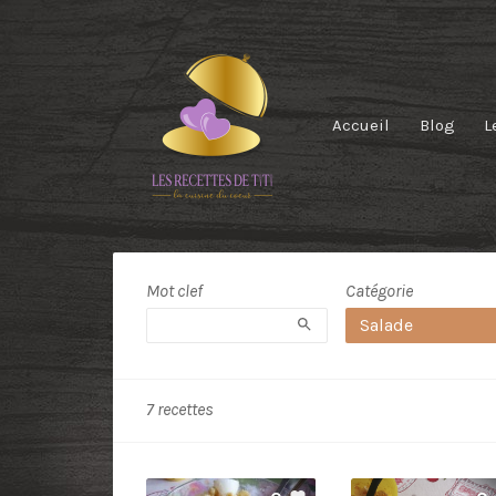
Accueil
Blog
L
Catégorie:
Salade
Mot clef
Catégorie
Rechercher
Salade
7 recettes