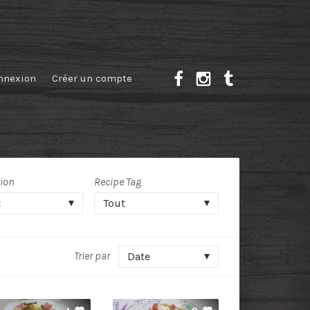
nnexion
Créer un compte
tion
Recipe Tag
t
Tout
Trier par
Date