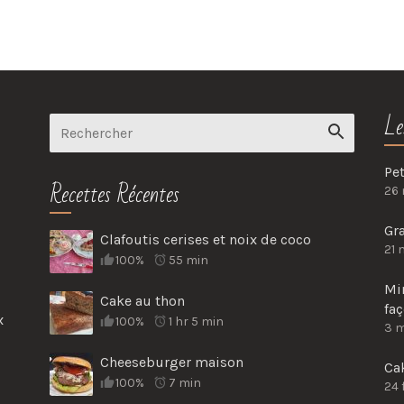
Le
Pet
Recettes Récentes
26
Gr
Clafoutis cerises et noix de coco
21 
100%
55 min
Mi
Cake au thon
fa
x
100%
1 hr 5 min
3 
Cheeseburger maison
Cak
100%
7 min
24 