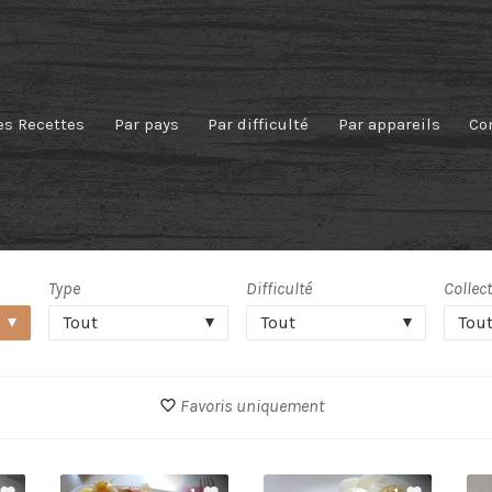
es Recettes
Par pays
Par difficulté
Par appareils
Co
Type
Difficulté
Collec
Tout
Tout
Tou
Favoris uniquement