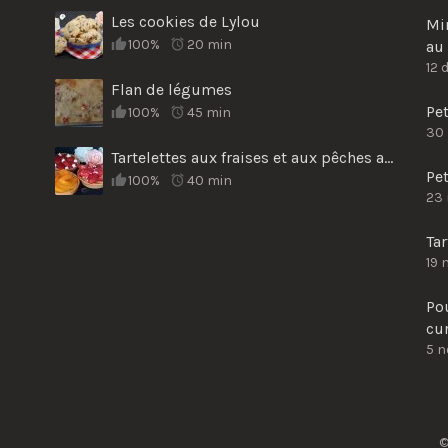
Les cookies de Lylou
Min
100%
20 min
au 
12 
Flan de légumes
Pe
100%
45 min
30
Tartelettes aux fraises et aux pêches au sirop
Pet
100%
40 min
23
Tar
19 
Po
cu
5 
©