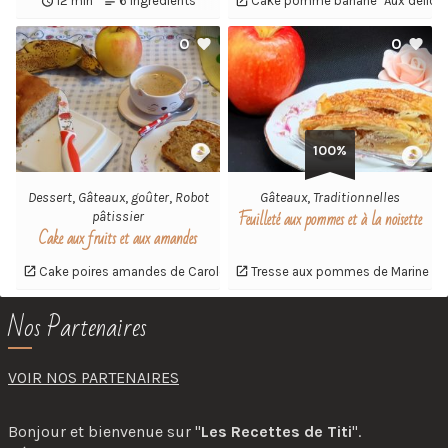
12 min
6 ingrédients
Cake pomme banane "Aux délices
0
0
100%
Dessert
,
Gâteaux
,
goûter
,
Robot
Gâteaux
,
Traditionnelles
Feuilleté aux pommes et à la noisette
pâtissier
Cake aux fruits et aux amandes
Cake poires amandes de Carole
Tresse aux pommes de Marine
Nos Partenaires
VOIR NOS PARTENAIRES
Bonjour et bienvenue sur "
Les Recettes de Titi
".