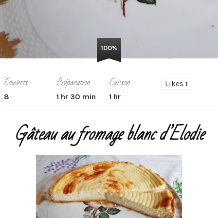
100%
Couverts
Préparation
Cuisson
Likes
1
8
1 hr 30 min
1 hr
Gâteau au fromage blanc d’Elodie