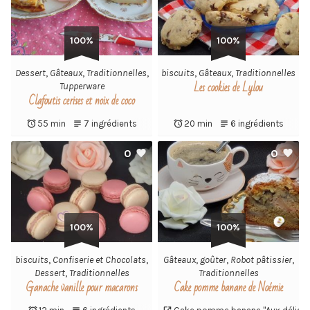
100%
100%
Dessert
,
Gâteaux
,
Traditionnelles
,
biscuits
,
Gâteaux
,
Traditionnelles
Les cookies de Lylou
Tupperware
Clafoutis cerises et noix de coco
55 min
7 ingrédients
20 min
6 ingrédients
0
0
100%
100%
biscuits
,
Confiserie et Chocolats
,
Gâteaux
,
goûter
,
Robot pâtissier
,
Dessert
,
Traditionnelles
Traditionnelles
Ganache vanille pour macarons
Cake pomme banane de Noémie