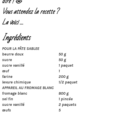
dire ! 🤣
Vous attendez la recette ?
La voici …
Ingrédients
POUR LA PÂTE SABLEE
beurre doux
50 g
sucre
50 g
sucre vanillé
1 paquet
œuf
1
farine
200 g
levure chimique
1/2 paquet
APPAREIL AU FROMAGE BLANC
fromage blanc
800 g
sel fin
1 pincée
sucre vanillé
2 paquets
œufs
5